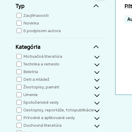
Typ
Fil
Zaujímavosti
Au
Novinka
S podpisom autora
Kategória
Motivačná literatúra
Technika a remeslo
Beletria
Deti a mládež
Životopisy, pamäti
Umenie
Spoločenské vedy
Cestopisy, reportáže, fotopublikácie
Prírodné a aplikované vedy
Duchovná literatúra