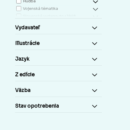
Hudba
Vojenská tématika
Slovenské vydania do r.1948
Mapy, atlasy
Vydavateľ
Slovensko miestopis
Zdravie, životný štýl
Illustrácie
Kresťanská literatúra
Kuchárky, nápoje...
Jazyk
Príroda a človek
Šport
Z edície
Cudzie jazyky, učebnice a slovníky
Cudzojazyčné knihy
Väzba
Učebnice základná škola
Učebnice stredoškolské
Stav opotrebenia
Staré tlače, Early prints
Časopisy a noviny
Umelecké diela
Pohľadnice Slovensko