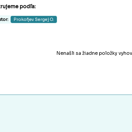
trujeme podľa:
tor:
Prokofjev Sergej O.
Nenašli sa žiadne položky vyhov