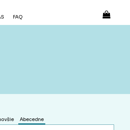
ÁS
FAQ
novšie
Abecedne