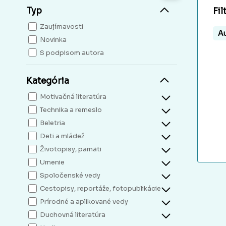
Typ
Fil
Zaujímavosti
Au
Novinka
S podpisom autora
Kategória
Motivačná literatúra
Technika a remeslo
Beletria
Deti a mládež
Životopisy, pamäti
Umenie
Spoločenské vedy
Cestopisy, reportáže, fotopublikácie
Prírodné a aplikované vedy
Duchovná literatúra