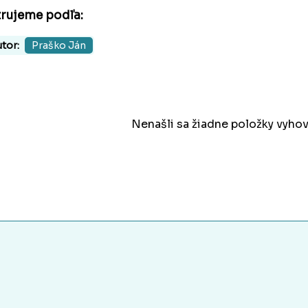
trujeme podľa:
tor:
Praško Ján
Nenašli sa žiadne položky vyhov