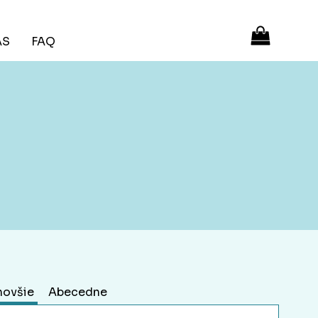
ÁS
FAQ
novšie
Abecedne