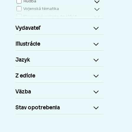
Hudba
Vojenská tématika
Slovenské vydania do r.1948
Mapy, atlasy
Vydavateľ
Slovensko miestopis
Zdravie, životný štýl
Illustrácie
Kresťanská literatúra
Kuchárky, nápoje...
Jazyk
Príroda a človek
Šport
Z edície
Cudzie jazyky, učebnice a slovníky
Cudzojazyčné knihy
Väzba
Učebnice základná škola
Učebnice stredoškolské
Stav opotrebenia
Staré tlače, Early prints
Časopisy a noviny
Umelecké diela
Pohľadnice Slovensko