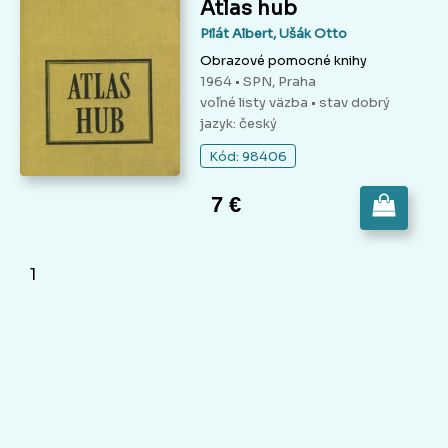
Atlas hub
Pilát Albert, Ušák Otto
Obrazové pomocné knihy
1964 • SPN, Praha
voľné listy väzba
• stav dobrý
jazyk: český
Kód: 98406
7 €
1