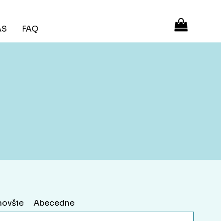
ÁS
FAQ
novšie
Abecedne