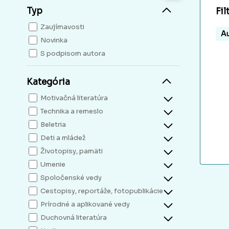
Typ
Fil
Zaujímavosti
Au
Novinka
S podpisom autora
Kategória
Motivačná literatúra
Technika a remeslo
Beletria
Deti a mládež
Životopisy, pamäti
Umenie
Spoločenské vedy
Cestopisy, reportáže, fotopublikácie
Prírodné a aplikované vedy
Duchovná literatúra