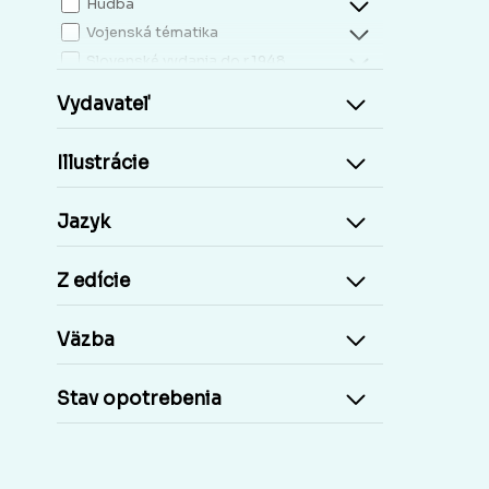
Hudba
Vojenská tématika
Slovenské vydania do r.1948
Mapy, atlasy
Vydavateľ
Slovensko miestopis
Zdravie, životný štýl
Illustrácie
Kresťanská literatúra
Kuchárky, nápoje...
Jazyk
Príroda a človek
Šport
Z edície
Cudzie jazyky, učebnice a slovníky
Cudzojazyčné knihy
Väzba
Učebnice základná škola
Učebnice stredoškolské
Stav opotrebenia
Staré tlače, Early prints
Časopisy a noviny
Umelecké diela
Pohľadnice Slovensko