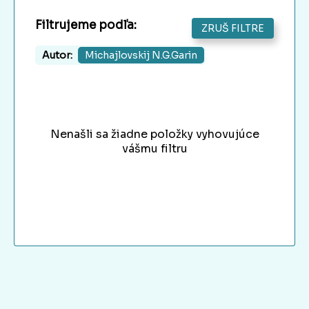
Filtrujeme podľa:
ZRUŠ FILTRE
Autor:
Michajlovskij N.G.Garin
Nenašli sa žiadne položky vyhovujúce
vášmu filtru