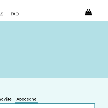
ÁS
FAQ
novšie
Abecedne