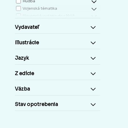
Hudba
Vojenská tématika
Slovenské vydania do r.1948
Mapy, atlasy
Vydavateľ
Slovensko miestopis
Zdravie, životný štýl
Illustrácie
Kresťanská literatúra
Kuchárky, nápoje...
Jazyk
Príroda a človek
Šport
Z edície
Cudzie jazyky, učebnice a slovníky
Cudzojazyčné knihy
Väzba
Učebnice základná škola
Učebnice stredoškolské
Stav opotrebenia
Staré tlače, Early prints
Časopisy a noviny
Umelecké diela
Pohľadnice Slovensko