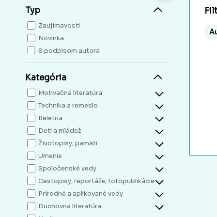
Typ
Fil
Zaujímavosti
Au
Novinka
S podpisom autora
Kategória
Motivačná literatúra
Technika a remeslo
Beletria
Deti a mládež
Životopisy, pamäti
Umenie
Spoločenské vedy
Cestopisy, reportáže, fotopublikácie
Prírodné a aplikované vedy
Duchovná literatúra