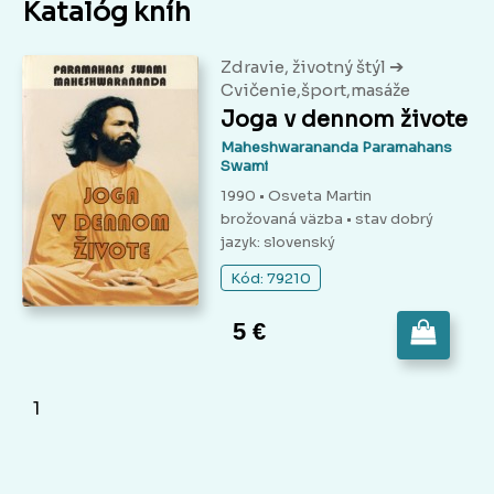
Katalóg kníh
➔
Zdravie, životný štýl
Cvičenie,šport,masáže
Joga v dennom živote
Maheshwarananda Paramahans
Swami
1990 • Osveta Martin
brožovaná väzba
• stav dobrý
jazyk: slovenský
Kód: 79210
5 €
1