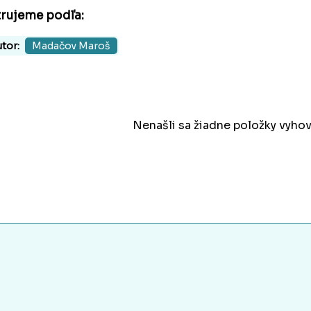
trujeme podľa:
tor:
Madačov Maroš
Nenašli sa žiadne položky vyhov