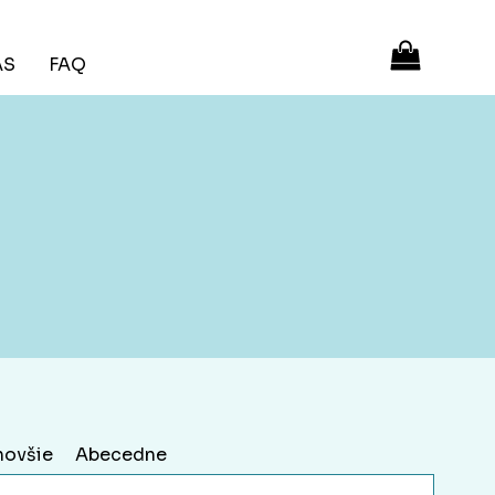
ÁS
FAQ
novšie
Abecedne