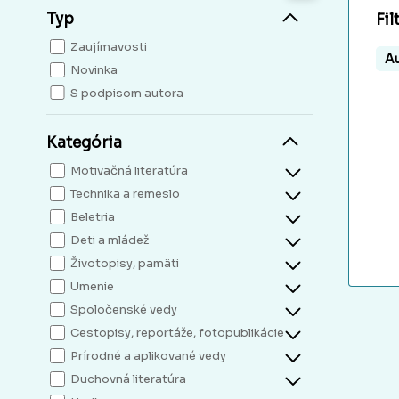
Typ
Fil
Zaujímavosti
Au
Novinka
S podpisom autora
Kategória
Motivačná literatúra
Technika a remeslo
Beletria
Deti a mládež
Životopisy, pamäti
Umenie
Spoločenské vedy
Cestopisy, reportáže, fotopublikácie
Prírodné a aplikované vedy
Duchovná literatúra