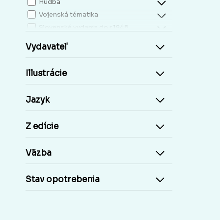
Hudba
Vojenská tématika
Slovenské vydania do r.1948
Mapy, atlasy
Vydavateľ
Slovensko miestopis
Zdravie, životný štýl
Illustrácie
Kresťanská literatúra
Kuchárky, nápoje...
Jazyk
Príroda a človek
Šport
Z edície
Cudzie jazyky, učebnice a slovníky
Cudzojazyčné knihy
Väzba
Učebnice základná škola
Učebnice stredoškolské
Stav opotrebenia
Staré tlače, Early prints
Časopisy a noviny
Umelecké diela
Pohľadnice Slovensko