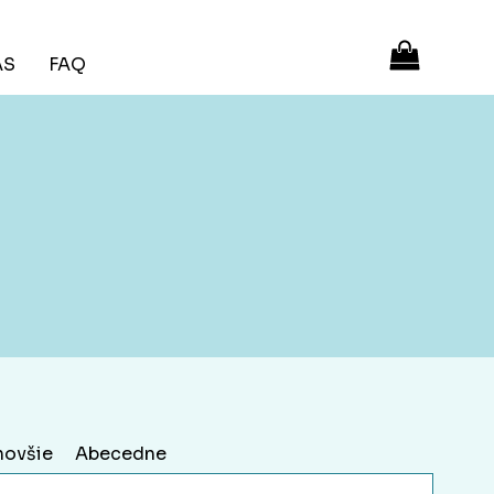
ÁS
FAQ
novšie
Abecedne