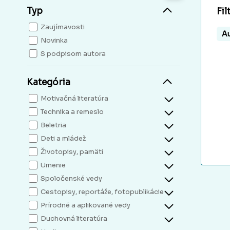
Typ
Fil
Zaujímavosti
Au
Novinka
S podpisom autora
Kategória
Motivačná literatúra
Technika a remeslo
Beletria
Deti a mládež
Životopisy, pamäti
Umenie
Spoločenské vedy
Cestopisy, reportáže, fotopublikácie
Prírodné a aplikované vedy
Duchovná literatúra