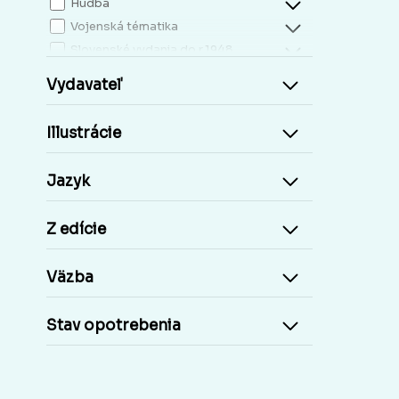
Hudba
Vojenská tématika
Slovenské vydania do r.1948
Mapy, atlasy
Vydavateľ
Slovensko miestopis
Zdravie, životný štýl
Illustrácie
Kresťanská literatúra
Kuchárky, nápoje...
Jazyk
Príroda a človek
Šport
Z edície
Cudzie jazyky, učebnice a slovníky
Cudzojazyčné knihy
Väzba
Učebnice základná škola
Učebnice stredoškolské
Stav opotrebenia
Staré tlače, Early prints
Časopisy a noviny
Umelecké diela
Pohľadnice Slovensko