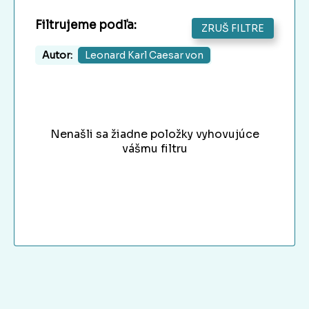
Filtrujeme podľa:
ZRUŠ FILTRE
Autor:
Leonard Karl Caesar von
Nenašli sa žiadne položky vyhovujúce
vášmu filtru