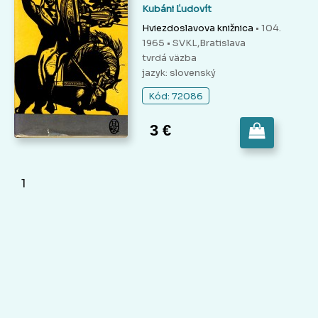
Kubáni Ľudovít
Hviezdoslavova knižnica
• 104.
1965 • SVKL,Bratislava
tvrdá väzba
jazyk: slovenský
Kód: 72086
3 €
1