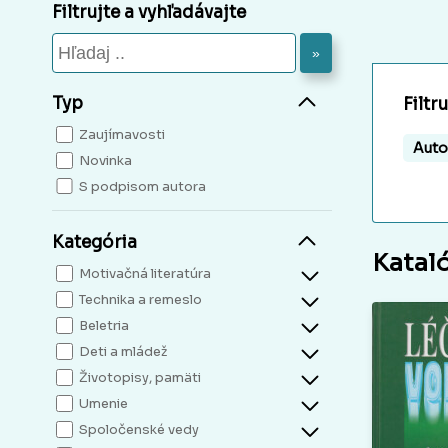
Filtrujte a vyhľadávajte
»
Typ
Filtr
Zaujímavosti
Auto
Novinka
S podpisom autora
Kategória
Katal
Motivačná literatúra
Technika a remeslo
Beletria
Deti a mládež
Životopisy, pamäti
Umenie
Spoločenské vedy