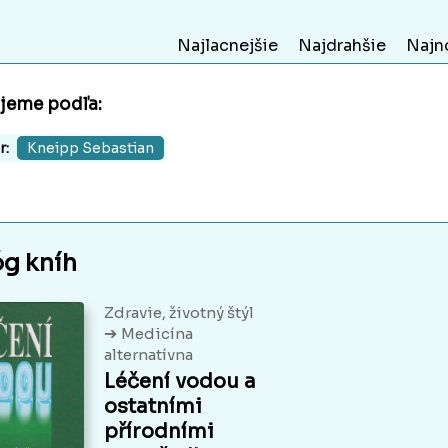
Najlacnejšie
Najdrahšie
Najn
ujeme podľa:
r:
Kneipp Sebastian
óg kníh
Zdravie, životný štýl
➔
Medicína
alternatívna
Léčení vodou a
ostatními
přírodními