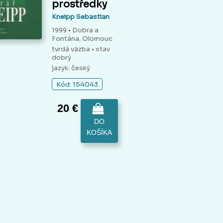
prostředky
Kneipp Sebastian
1999 • Dobra a
Fontána, Olomouc
tvrdá väzba
• stav
dobrý
jazyk: český
Kód: 154043
20 €
DO
KOŠÍKA