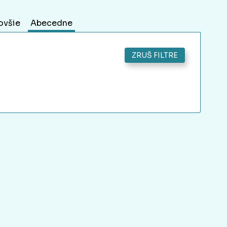
ovšie
Abecedne
ZRUŠ FILTRE