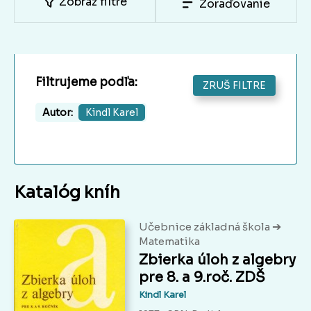
Zobraz filtre
Zoraďovanie
Filtrujeme podľa:
ZRUŠ FILTRE
Autor:
Kindl Karel
Katalóg kníh
➔
Učebnice základná škola
Matematika
Zbierka úloh z algebry
pre 8. a 9.roč. ZDŠ
Kindl Karel