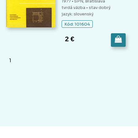
1977 • SPN, Bratislava
tvrdá väzba
• stav dobrý
jazyk: slovenský
Kód: 101604
2 €
1