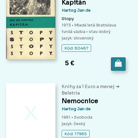
Kapitán
Hartog Jan de
Stopy
1973 • Mladé letá Bratislava
tvrdá väzba
• stav dobrý
jazyk: slovenský
Kód: 80467
5 €
➔
Knihy za 1 Euro a menej
Beletria
x
Nemocnice
Hartog Jan de
1981 • Svoboda
jazyk: český
Kód: 17985