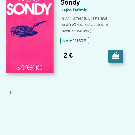
Sondy
Hajko Dalimír
1977 • Smena, Bratislava
tvrdá väzba
• stav dobrý
jazyk: slovenský
Kód: 111575
2 €
1