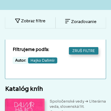
Zobraz filtre
Zoraďovanie
Filtrujeme podľa:
ZRUŠ FILTRE
Autor:
Hajko Dalimír
Katalóg kníh
➔
Spoločenské vedy
Literárna
veda, slovenská lit.