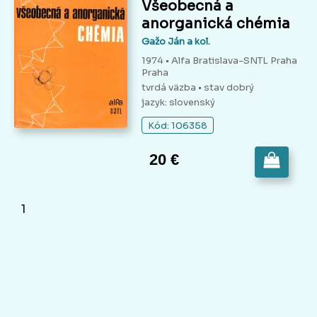
Všeobecná a
anorganická chémia
Gažo Ján a kol.
1974 • Alfa Bratislava-SNTL Praha
Praha
tvrdá väzba
• stav dobrý
jazyk: slovenský
Kód: 106358
20 €
1