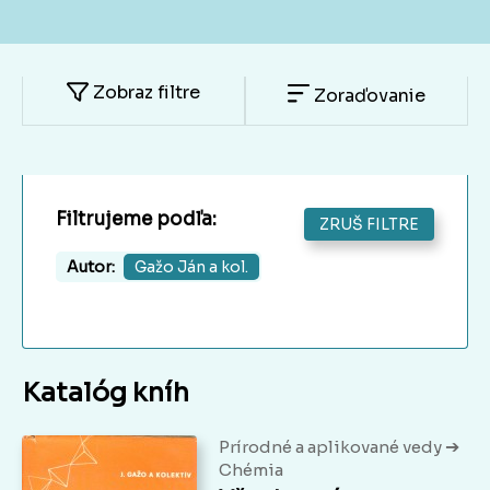
Zobraz filtre
Zoraďovanie
Filtrujeme podľa:
ZRUŠ FILTRE
Autor:
Gažo Ján a kol.
Katalóg kníh
➔
Prírodné a aplikované vedy
Chémia