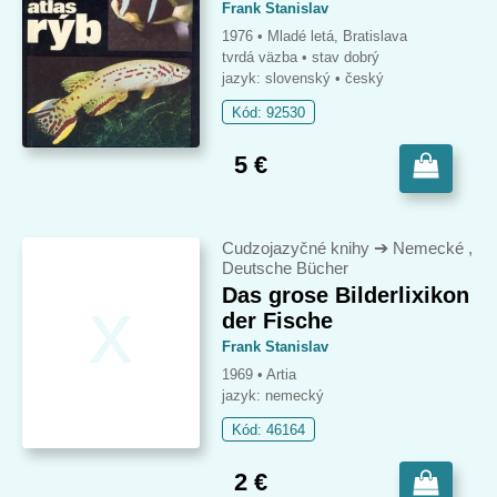
Frank Stanislav
1976 • Mladé letá, Bratislava
tvrdá väzba
• stav dobrý
jazyk: slovenský • český
Kód: 92530
5 €
Cudzojazyčné knihy
➔
Nemecké ,
Deutsche Bücher
x
Das grose Bilderlixikon
der Fische
Frank Stanislav
1969 • Artia
jazyk: nemecký
Kód: 46164
2 €