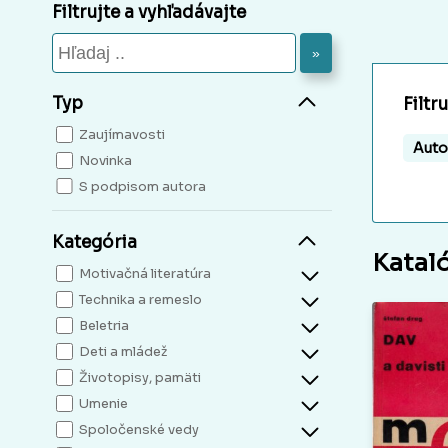
Filtrujte a vyhľadávajte
»
Typ
Filtr
Zaujímavosti
Auto
Novinka
S podpisom autora
Kategória
Katal
Motivačná literatúra
Technika a remeslo
Beletria
Deti a mládež
Životopisy, pamäti
Umenie
Spoločenské vedy