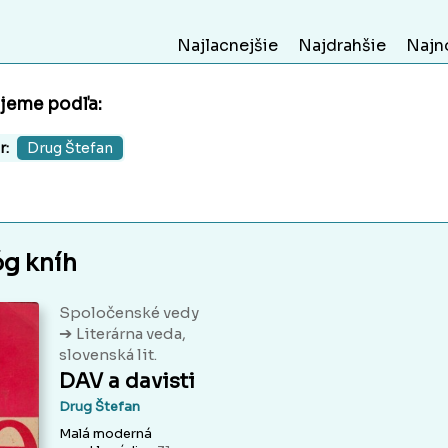
Najlacnejšie
Najdrahšie
Najn
ujeme podľa:
r:
Drug Štefan
óg kníh
Spoločenské vedy
➔
Literárna veda,
slovenská lit.
DAV a davisti
Drug Štefan
Malá moderná