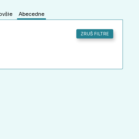
ovšie
Abecedne
ZRUŠ FILTRE