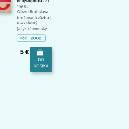
encyklopédia
• 31.
1965 •
Obzor,Bratislava
brožovaná väzba
•
stav dobrý
jazyk: slovenský
Kód: 120021
5 €
DO
KOŠÍKA