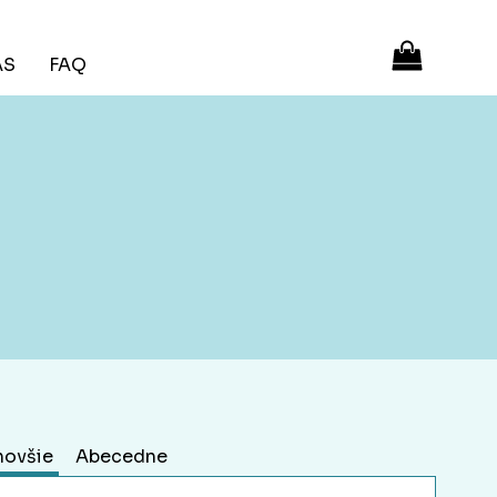
ÁS
FAQ
novšie
Abecedne