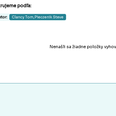
trujeme podľa:
tor:
Clancy Tom,Pieczenik Steve
Nenašli sa žiadne položky vyhov