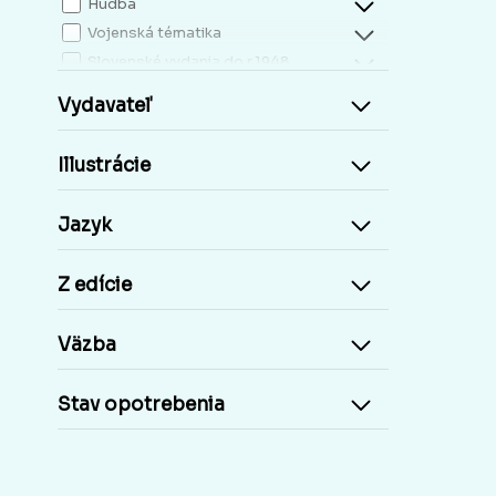
Hudba
Vojenská tématika
Slovenské vydania do r.1948
Mapy, atlasy
Vydavateľ
Slovensko miestopis
Zdravie, životný štýl
Illustrácie
Kresťanská literatúra
Kuchárky, nápoje...
Jazyk
Príroda a človek
Šport
Z edície
Cudzie jazyky, učebnice a slovníky
Cudzojazyčné knihy
Väzba
Učebnice základná škola
Učebnice stredoškolské
Stav opotrebenia
Staré tlače, Early prints
Časopisy a noviny
Umelecké diela
Pohľadnice Slovensko