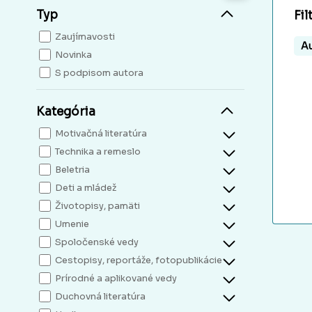
Typ
Fil
Zaujímavosti
Au
Novinka
S podpisom autora
Kategória
Motivačná literatúra
Technika a remeslo
Beletria
Deti a mládež
Životopisy, pamäti
Umenie
Spoločenské vedy
Cestopisy, reportáže, fotopublikácie
Prírodné a aplikované vedy
Duchovná literatúra