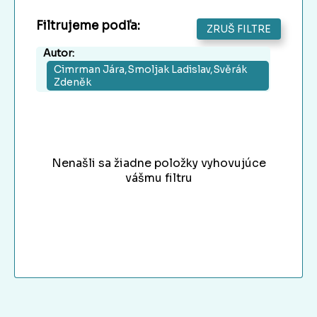
Filtrujeme podľa:
ZRUŠ FILTRE
Autor:
Cimrman Jára,Smoljak Ladislav,Svěrák
Zdeněk
Nenašli sa žiadne položky vyhovujúce
vášmu filtru