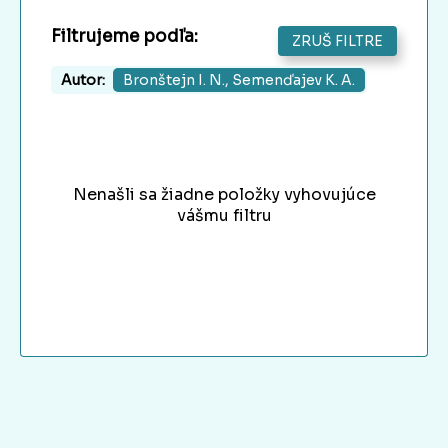
Filtrujeme podľa:
ZRUŠ FILTRE
Autor:
Bronštejn I. N., Semenďajev K. A.
Nenašli sa žiadne položky vyhovujúce
vášmu filtru