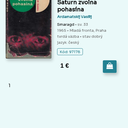
Saturn zvolna
pohasína
Ardamatskij Vasilij
Smaragd
• sv. 33
1965 • Mladá fronta, Praha
tvrdá väzba
• stav dobrý
jazyk: český
Kód: 97178
1 €
1