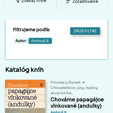
Zobraz filtre
Zoraďovanie
Filtrujeme podľa:
ZRUŠ FILTRE
Autor:
Ambruš B.
Katalóg kníh
➔
Príroda a človek
Chovateľstvo, psy, mačky,
akvaristika...
Chováme papagájce
vlnkované (andulky)
Ambruš B.