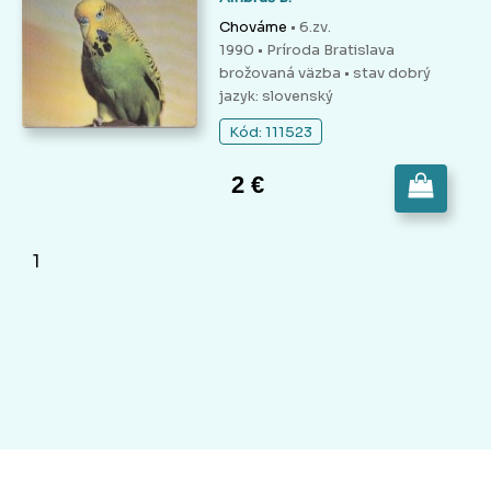
Chováme
• 6.zv.
1990 • Príroda Bratislava
brožovaná väzba
• stav dobrý
jazyk: slovenský
Kód: 111523
2 €
1