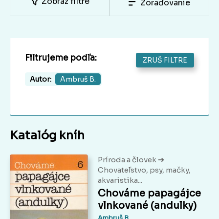
Zobraz filtre
Zoraďovanie
Filtrujeme podľa:
ZRUŠ FILTRE
Autor:
Ambruš B.
Katalóg kníh
➔
Príroda a človek
Chovateľstvo, psy, mačky,
akvaristika...
Chováme papagájce
vlnkované (andulky)
Ambruš B.