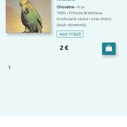
Chováme
• 6.zv.
1990 • Príroda Bratislava
brožovaná väzba
• stav dobrý
jazyk: slovenský
Kód: 111523
2 €
1