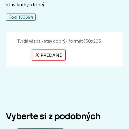
stav knihy: dobrý
Kód: 153594
Tvrdá
väzba
• stav dobrý
• formát 150x205
X
PREDANÉ
Vyberte si z podobných